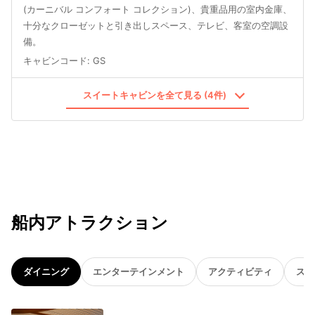
(カーニバル コンフォート コレクション)、貴重品用の室内金庫、
十分なクローゼットと引き出しスペース、テレビ、客室の空調設
備。
キャビンコード
:
GS
スイートキャビンを全て見る (4件)
船内アトラクション
ダイニング
エンターテインメント
アクティビティ
スパ