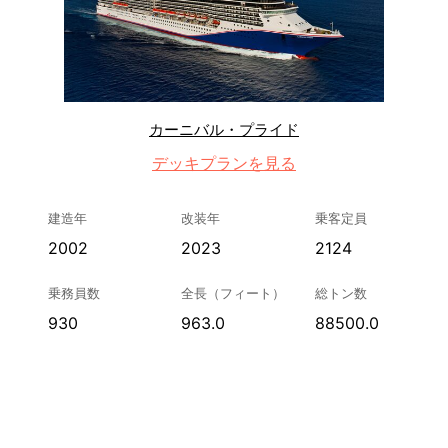
カーニバル・プライド
デッキプランを見る
建造年
改装年
乗客定員
2002
2023
2124
乗務員数
全長（フィート）
総トン数
930
963.0
88500.0