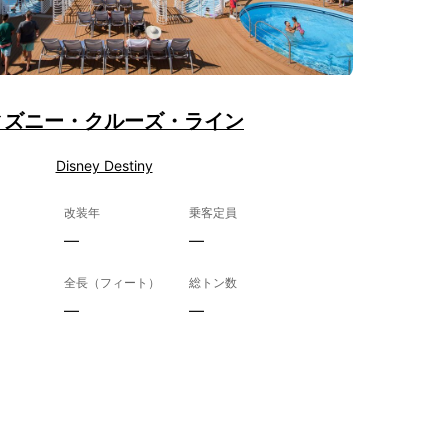
ィズニー・クルーズ・ライン
Disney Destiny
改装年
乗客定員
—
—
全長（フィート）
総トン数
—
—