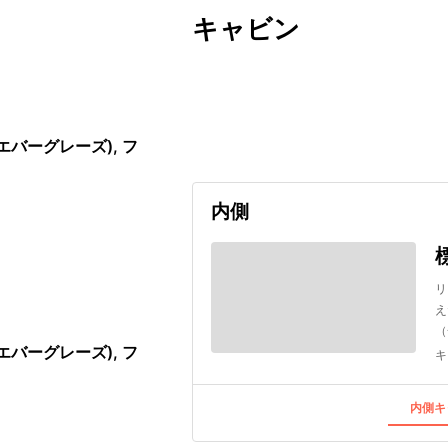
キャビン
出発日
利用者数
2026/08/28
バーグレーズ), フ
内側
リ
え
（
バーグレーズ), フ
キ
内側キ