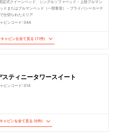
 固定式クイーンベッド、シングルソファベッド - 上段プルマン
ッドまたはプルマンベッド（一部客室） - プライバシーカーテ
で仕切られたエリア
ャビンコード
:
04A
キャビンを全て見る (11件)
デスティニータワースイート
ャビンコード
:
01A
キャビンを全て見る (6件)