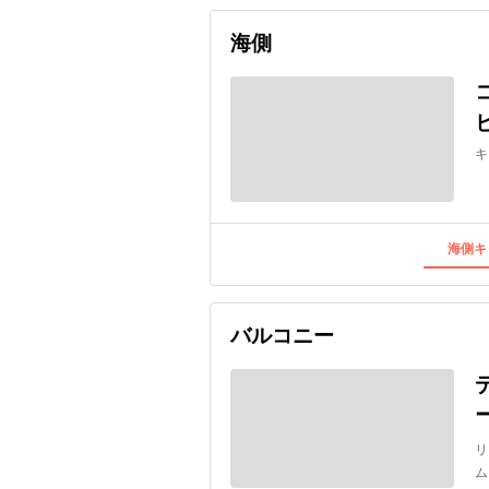
海側
キ
海側キ
バルコニー
リ
ム