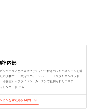
検索する
標準内部
ビングエリアとバスタブとシャワー付きのフルバスルームを備
た内側客室。 - 固定式クイーンベッド - 上段プルマンベッド
一部客室） - プライバシーカーテンで仕切られたエリア
ャビンコード
:
11A
ャビンを全て見る (4件)