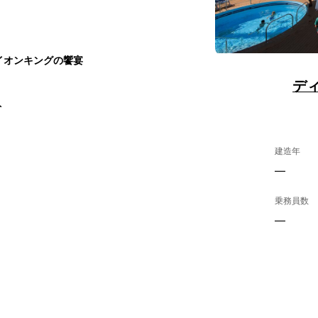
イオンキングの饗宴
デ
ト
建造年
—
乗務員数
—