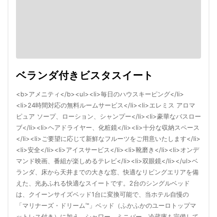
ベランダ付きビスタスイート
<b>アメニティ</b><ul><li>毎日のハウスキーピング</li>
<li>24時間対応の無料ルームサービス</li><li>エレミス アロマ
ピュア ソープ、ローション、シャンプー</li><li>豪華なバスロー
ブ</li><li>ヘアドライヤー、化粧鏡</li><li>十分な収納スペース
</li><li>ご要望に応じて新鮮なフルーツをご用意いたします</li>
<li>安全</li><li>アイスサービス</li><li>靴磨き</li><li>オンデ
マンド映画、番組が楽しめるテレビ</li><li>双眼鏡</li></ul>ベ
ランダ、床から天井までの大きな窓、快適なリビングエリアを備
えた、光あふれる快適なスイートです。2台のシングルベッド
は、クイーンサイズベッド1台に変換可能で、当ホテル自慢の
「マリナーズ・ドリーム™」ベッド（ふかふかのユーロトップマ
ットレス付き）に加え、シャワー、ミニバー、冷蔵庫も完備して