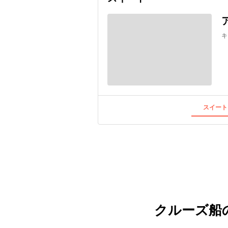
キ
スイート
クルーズ船