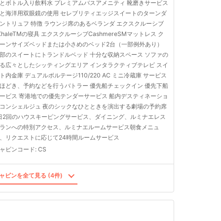
とボトル入り飲料水 プレミアムバスアメニティ 靴磨きサービス
と海洋用双眼鏡の使用 セレブリティエッジスイートのターンダ
ントリュフ 特徴 ラウンジ席のあるベランダ エクスクルーシブ
XhaleTMの寝具 エクスクルーシブCashmereSMマットレス ク
ーンサイズベッドまたは小さめのベッド2台（一部例外あり）
部のスイートにトランドルベッド 十分な収納スペース ソファの
る広々としたシッティングエリア インタラクティブテレビ スイ
ト内金庫 デュアルボルテージ110/220 AC ミニ冷蔵庫 サービス
ほどき、予約などを行うバトラー 優先船チェックイン 優先下船
ービス 寄港地での優先テンダーサービス 船内デスティネーショ
コンシェルジュ 夜のシックなひとときを演出する劇場の予約席
日2回のハウスキーピングサービス、ダイニング、ルミナエレス
ランへの特別アクセス、ルミナエルームサービス朝食メニュ
、リクエストに応じて24時間ルームサービス
ャビンコード
:
CS
ャビンを全て見る (4件)