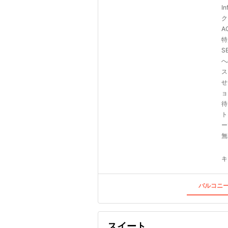
I
ク
A
特
S
へ
ス
せ
ョ
待
ト
ー
無
キ
バルコニー
スイート