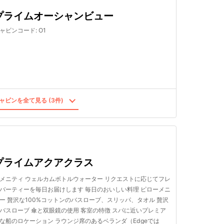
プライムオーシャンビュー
ャビンコード
:
O1
ャビンを全て見る (3件)
プライムアクアクラス
メニティ ウェルカムボトルウォーター リクエストに応じてフレ
バーティーを毎日お届けします 毎日のおいしい料理 ピローメニ
ー 贅沢な100%コットンのバスローブ、スリッパ、タオル 贅沢
バスローブ 傘と双眼鏡の使用 客室の特徴 スパに近いプレミア
な船のロケーション ラウンジ席のあるベランダ（Edgeでは