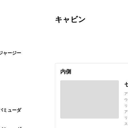
キャビン
出発日
利用者数
undefined
ージャージー
内側
ア
ウ
リ
バミューダ
ア
リ
ス