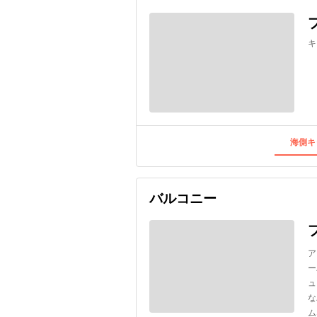
キ
海側キ
バルコニー
ア
ー
ュ
な
ム