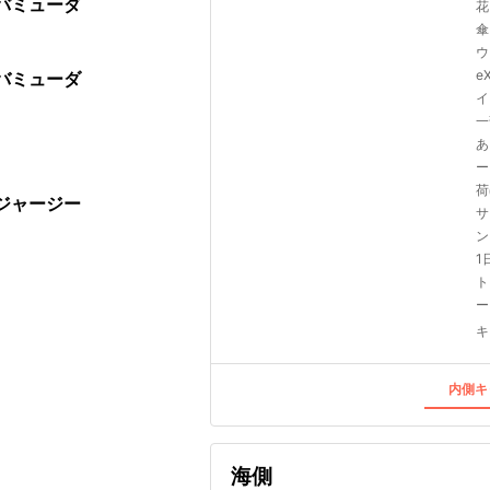
バミューダ
花
傘
ウ
e
バミューダ
イ
一
あ
ー
荷
ージャージー
サ
ン
1
ト
ー
キ
内側キ
海側