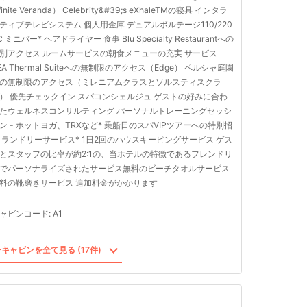
nfinite Veranda） Celebrity&#39;s eXhaleTMの寝具 インタラ
ティブテレビシステム 個人用金庫 デュアルボルテージ110/220
C ミニバー* ヘアドライヤー 食事 Blu Specialty Restaurantへの
別アクセス ルームサービスの朝食メニューの充実 サービス
EA Thermal Suiteへの無制限のアクセス（Edge） ペルシャ庭園
の無制限のアクセス（ミレニアムクラスとソルスティスクラ
） 優先チェックイン スパコンシェルジュ ゲストの好みに合わ
たウェルネスコンサルティング パーソナルトレーニングセッシ
ン - ホットヨガ、TRXなど* 乗船日のスパVIPツアーへの特別招
 ランドリーサービス* 1日2回のハウスキーピングサービス ゲス
とスタッフの比率が約2:1の、当ホテルの特徴であるフレンドリ
でパーソナライズされたサービス無料のビーチタオルサービス
料の靴磨きサービス 追加料金がかかります
ャビンコード
:
A1
キャビンを全て見る (17件)