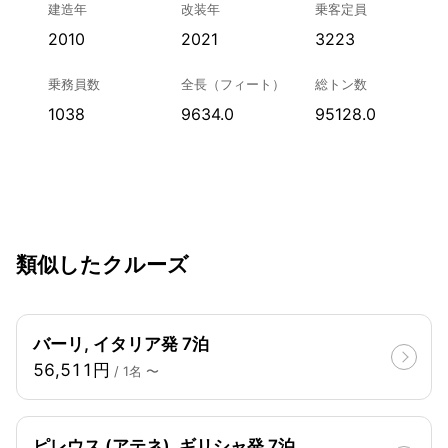
建造年
改装年
乗客定員
2010
2021
3223
乗務員数
全長（フィート）
総トン数
1038
9634.0
95128.0
類似したクルーズ
バーリ, イタリア発 7泊
56,511円
/ 1名 〜
ピレウス (アテネ), ギリシャ発 7泊