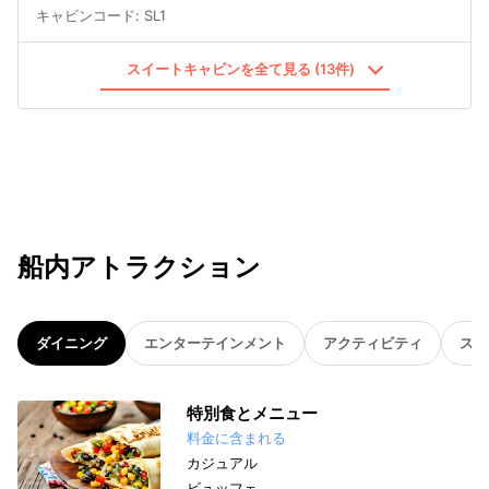
キャビンコード
:
SL1
スイートキャビンを全て見る (13件)
船内アトラクション
ダイニング
エンターテインメント
アクティビティ
スパ
特別食とメニュー
料金に含まれる
カジュアル
ビュッフェ