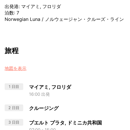
出発港
:
マイアミ, フロリダ
泊数
:
7
Norwegian Luna
/
ノルウェージャン・クルーズ・ライン
旅程
地図を表示
1 日目
マイアミ, フロリダ
16:00 出発
2 日目
クルージング
3 日目
プエルト プラタ, ドミニカ共和国
07:00 - 15:00