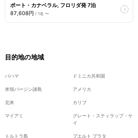
ポート・カナベラル, フロリダ発 7泊
87,608円
/ 1名 〜
目的地の地域
バハマ
ドミニカ共和国
米領バージン諸島
アメリカ
北米
カリブ
マイアミ
グレート・スティラップ・ケ
イ
トルトラ島
プエルト プラタ