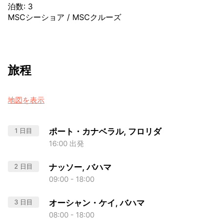
泊数
:
3
MSCシーショア
/
MSCクルーズ
旅程
地図を表示
1 日目
ポート・カナベラル, フロリダ
16:00 出発
2 日目
ナッソー, バハマ
09:00 - 18:00
3 日目
オーシャン・ケイ, バハマ
08:00 - 18:00