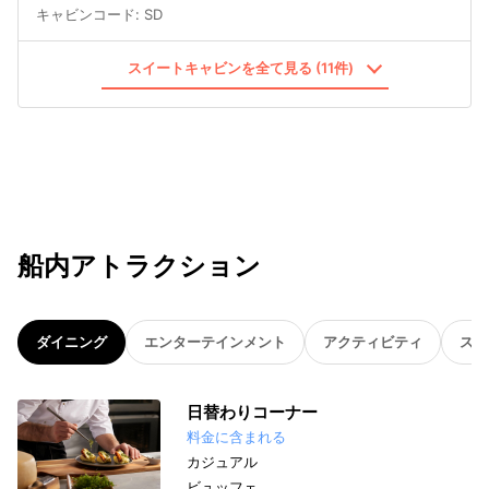
キャビンコード
:
SD
スイートキャビンを全て見る (11件)
船内アトラクション
ダイニング
エンターテインメント
アクティビティ
スパ
日替わりコーナー
料金に含まれる
カジュアル
ビュッフェ