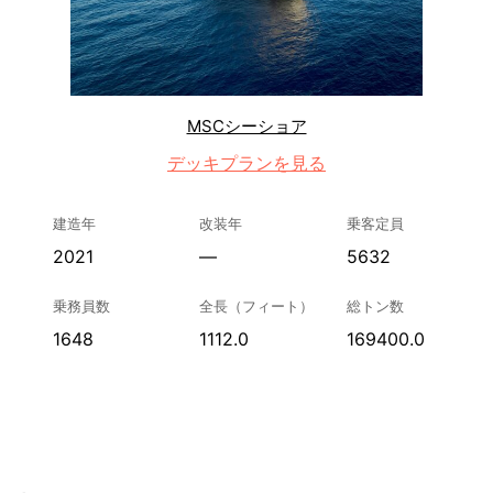
MSCシーショア
デッキプランを見る
建造年
改装年
乗客定員
2021
—
5632
乗務員数
全長（フィート）
総トン数
1648
1112.0
169400.0