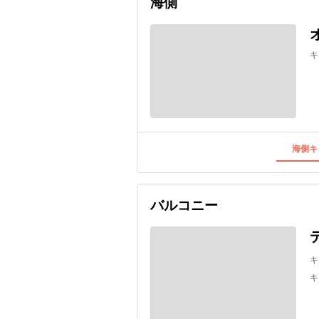
海側
キ
海側キ
バルコニー
キ
キ