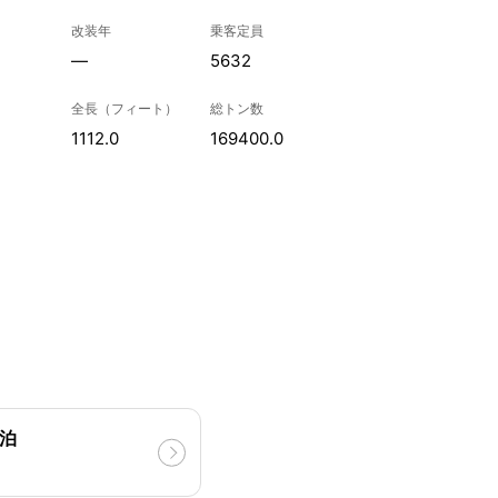
改装年
乗客定員
—
5632
全長（フィート）
総トン数
1112.0
169400.0
5泊