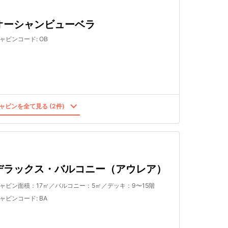
オーシャンビューベラ
ャビンコード
:
OB
ャビンを全て見る (2件)
デラックス・バルコニー（アウレア）
ャビン面積：17㎡／バルコニー：5㎡／デッキ：9〜15階
ャビンコード
:
BA