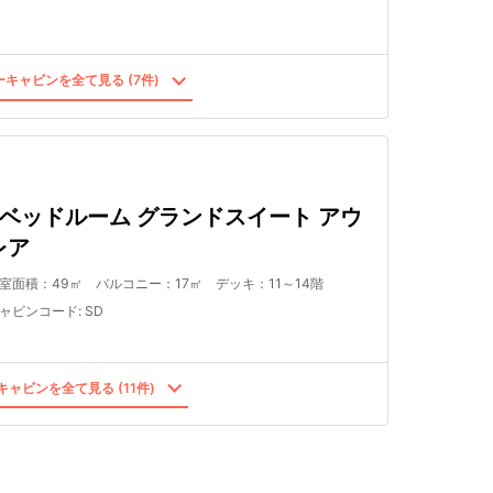
キャビンを全て見る (7件)
2ベッドルーム グランドスイート アウ
レア
室面積：49㎡ バルコニー：17㎡ デッキ：11～14階
ャビンコード
:
SD
ャビンを全て見る (11件)