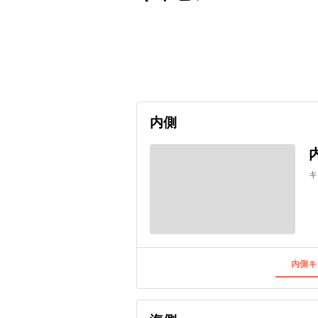
出発日
利用者数
2026/11/05
内側
キ
内側キ