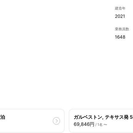
建造年
2021
乗務員数
1648
7泊
ガルベストン, テキサス発 
69,846円
/ 1名 〜