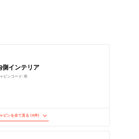
検索する
内側インテリア
ャビンコード
:
IB
ャビンを全て見る (4件)