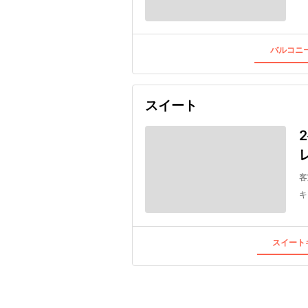
バルコニー
スイート
客
キ
スイートキ