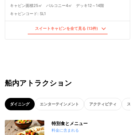
キャビン面積25㎡ バルコニー4㎡ デッキ12～14階
キャビンコード
:
SL1
スイートキャビンを全て見る (13件)
船内アトラクション
ダイニング
エンターテインメント
アクティビティ
スパ
特別食とメニュー
料金に含まれる