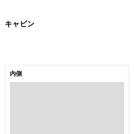
キャビン
出発日
利用者数
undefined
内側