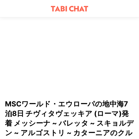
MSCワールド・エウローパの地中海7
泊8日 チヴィタヴェッキア (ローマ)発
着 メッシーナ ~ バレッタ ~ スキョルデ
ン ~ アルゴストリ ~ カターニアのクル