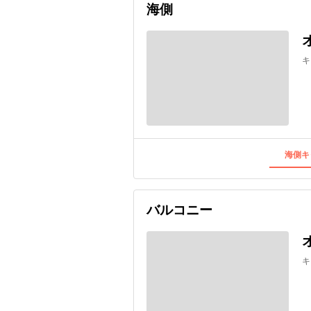
海側
キ
海側キ
バルコニー
キ