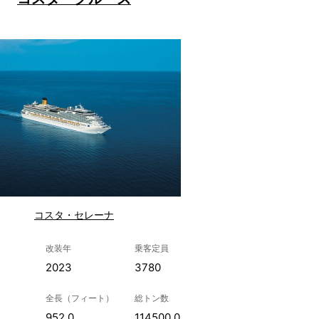
コスタ・セレーナ
改装年
乗客定員
2023
3780
全長（フィート）
総トン数
952.0
114500.0