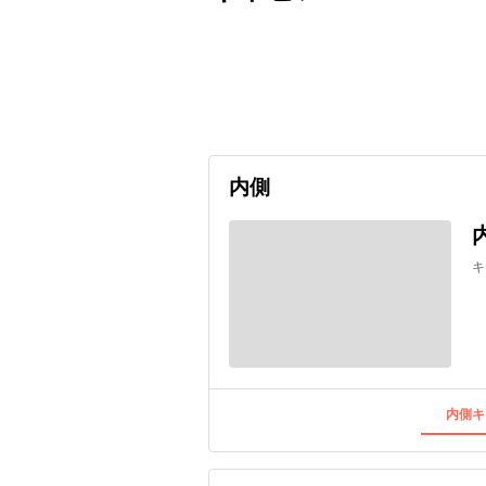
出発日
利用者数
undefined
内側
キ
内側キ