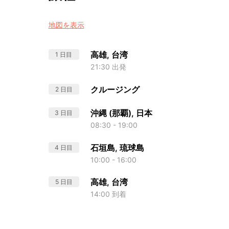
地図を表示
高雄, 台湾
1 日目
21:30 出発
クルージング
2 日目
沖縄 (那覇), 日本
3 日目
08:30 - 19:00
石垣島, 琉球島
4 日目
10:00 - 16:00
高雄, 台湾
5 日目
14:00 到着