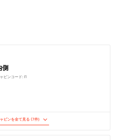
検索する
内側
ャビンコード
:
I1
ャビンを全て見る (7件)