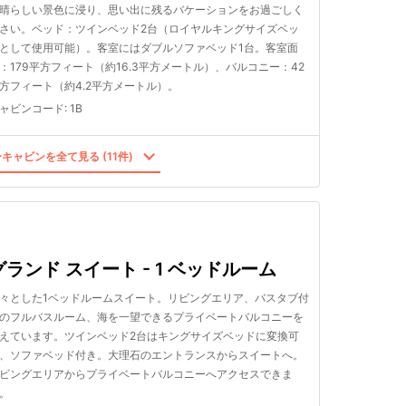
晴らしい景色に浸り、思い出に残るバケーションをお過ごしく
さい。ベッド：ツインベッド2台（ロイヤルキングサイズベッ
として使用可能）。客室にはダブルソファベッド1台。客室面
：179平方フィート（約16.3平方メートル）、バルコニー：42
方フィート（約4.2平方メートル）。
ャビンコード
:
1B
キャビンを全て見る (11件)
グランド スイート - 1 ベッドルーム
々とした1ベッドルームスイート。リビングエリア、バスタブ付
のフルバスルーム、海を一望できるプライベートバルコニーを
えています。ツインベッド2台はキングサイズベッドに変換可
、ソファベッド付き。大理石のエントランスからスイートへ。
ビングエリアからプライベートバルコニーへアクセスできま
。