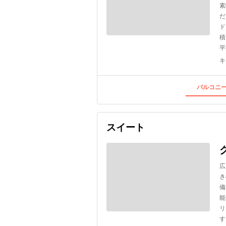
素
だ
ド
積
平
キ
バルコニー
スイート
広
き
備
能
リ
す