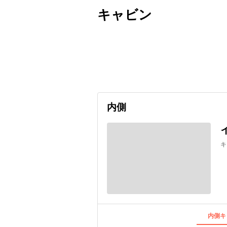
キャビン
出発日
利用者数
undefined
内側
キ
内側キ