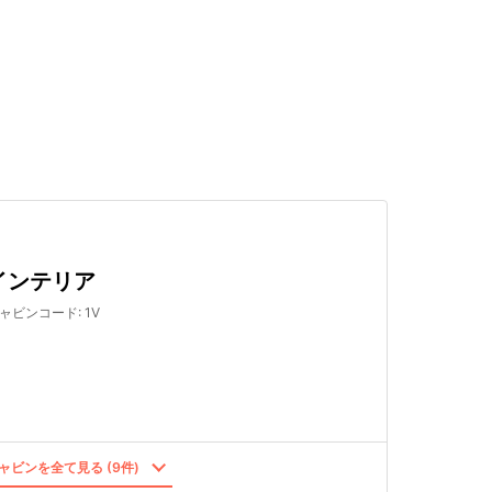
検索する
インテリア
ャビンコード
:
1V
ャビンを全て見る (9件)