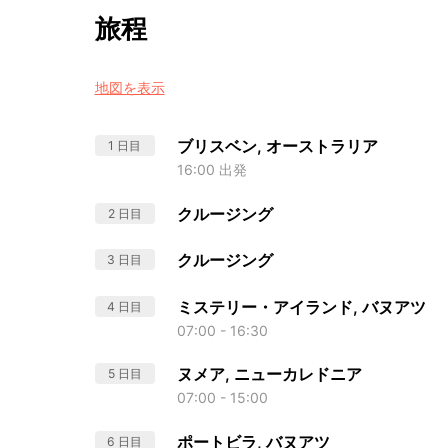
旅程
地図を表示
ブリスベン, オーストラリア
1 日目
16:00 出発
クルージング
2 日目
クルージング
3 日目
ミステリー・アイランド, バヌアツ
4 日目
07:00 - 16:30
ヌメア, ニューカレドニア
5 日目
07:00 - 15:00
ポートビラ, バヌアツ
6 日目