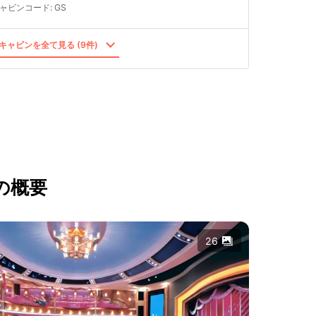
ャビンコード
:
GS
キャビンを全て見る (9件)
の概要
26