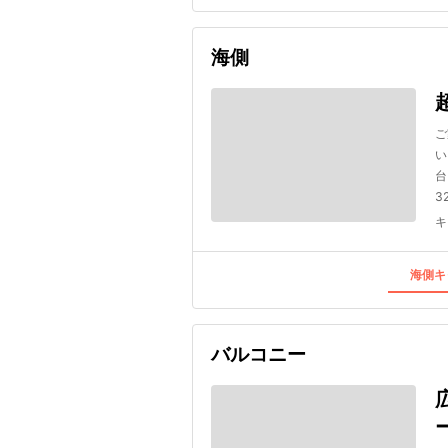
海側
ご
い
台
3
キ
海側キ
バルコニー