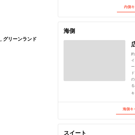
内側キ
海側
, グリーンランド
約
イ
ー
ド
の
る
キ
海側キャ
スイート