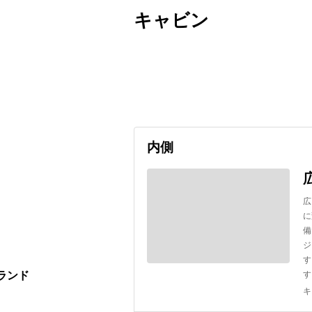
キャビン
出発日
利用者数
undefined
内側
広
に
備
ジ
す
す
ランド
キ