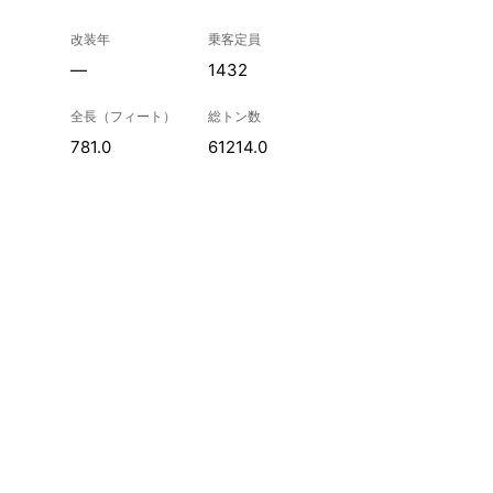
改装年
乗客定員
—
1432
全長（フィート）
総トン数
781.0
61214.0