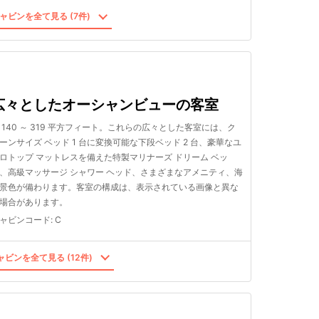
ャビンを全て見る (7件)
広々としたオーシャンビューの客室
 140 ～ 319 平方フィート。これらの広々とした客室には、ク
ーンサイズ ベッド 1 台に変換可能な下段ベッド 2 台、豪華なユ
ロトップ マットレスを備えた特製マリナーズ ドリーム ベッ
、高級マッサージ シャワー ヘッド、さまざまなアメニティ、海
景色が備わります。客室の構成は、表示されている画像と異な
場合があります。
ャビンコード
:
C
ビンを全て見る (12件)