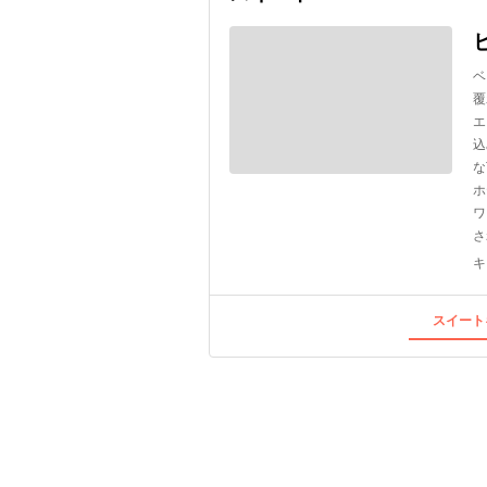
ベ
覆
エ
込
な
ホ
ワ
さ
キ
スイート