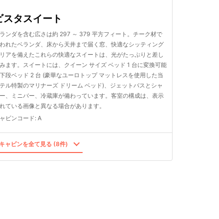
ビスタスイート
ランダを含む広さは約 297 ～ 379 平方フィート。チーク材で
われたベランダ、床から天井まで届く窓、快適なシッティング
リアを備えたこれらの快適なスイートは、光がたっぷりと差し
みます。スイートには、クイーン サイズ ベッド 1 台に変換可能
下段ベッド 2 台 (豪華なユーロトップ マットレスを使用した当
テル特製のマリナーズ ドリーム ベッド)、ジェットバスとシャ
ー、ミニバー、冷蔵庫が備わっています。客室の構成は、表示
れている画像と異なる場合があります。
ャビンコード
:
A
キャビンを全て見る (8件)