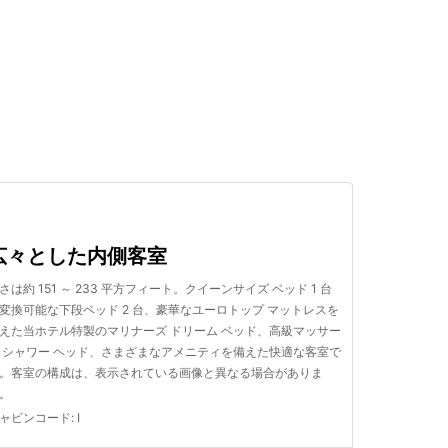
検索する
広々とした内側客室
さは約 151 ～ 233 平方フィート。クイーンサイズ ベッド 1 台
変換可能な下段ベッド 2 台、豪華なユーロトップ マットレスを
えた当ホテル特製のマリナーズ ドリーム ベッド、高級マッサー
 シャワー ヘッド、さまざまなアメニティを備えた快適な客室で
。客室の構成は、表示されている画像と異なる場合がありま
。
ャビンコード
:
I