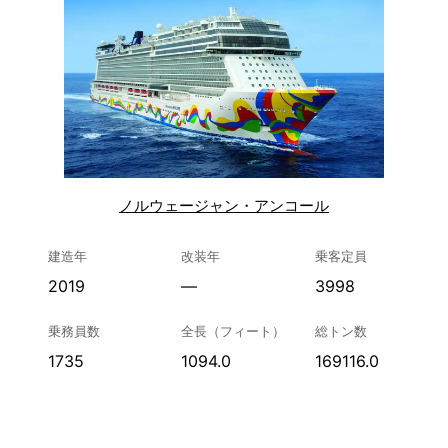
ノルウェージャン・アンコール
建造年
改装年
乗客定員
2019
—
3998
乗務員数
全長（フィート）
総トン数
1735
1094.0
169116.0