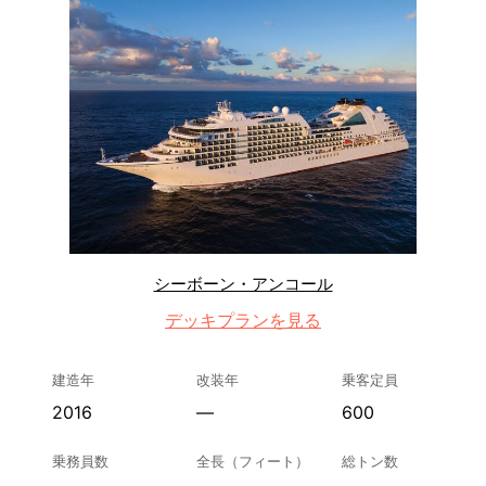
シーボーン・アンコール
デッキプランを見る
建造年
改装年
乗客定員
2016
—
600
乗務員数
全長（フィート）
総トン数