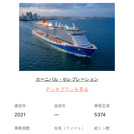
カーニバル・セレブレーション
デッキプランを見る
建造年
改装年
乗客定員
2021
—
5374
乗務員数
全長（フィート）
総トン数