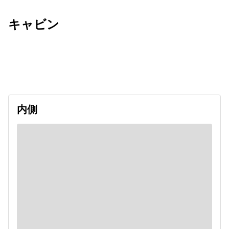
キャビン
出発日
利用者数
undefined
内側