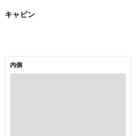
キャビン
出発日
利用者数
undefined
内側