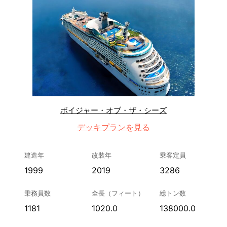
ボイジャー・オブ・ザ・シーズ
デッキプランを見る
建造年
改装年
乗客定員
1999
2019
3286
乗務員数
全長（フィート）
総トン数
1181
1020.0
138000.0