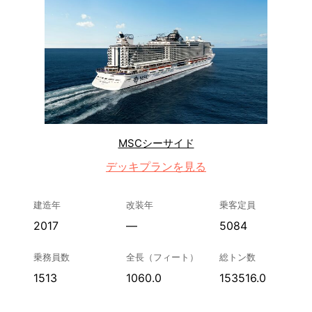
MSCシーサイド
デッキプランを見る
建造年
改装年
乗客定員
2017
—
5084
乗務員数
全長（フィート）
総トン数
1513
1060.0
153516.0