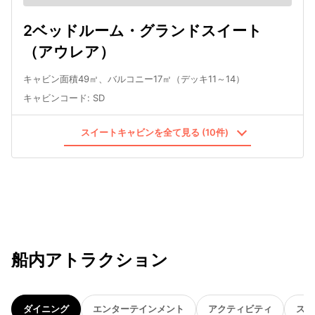
2ベッドルーム・グランドスイート
（アウレア）
キャビン面積49㎡、バルコニー17㎡（デッキ11～14）
キャビンコード
:
SD
スイートキャビンを全て見る (10件)
船内アトラクション
ダイニング
エンターテインメント
アクティビティ
スパ