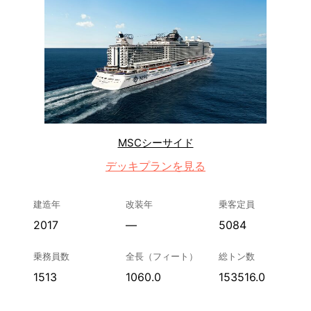
MSCシーサイド
デッキプランを見る
建造年
改装年
乗客定員
2017
—
5084
乗務員数
全長（フィート）
総トン数
1513
1060.0
153516.0