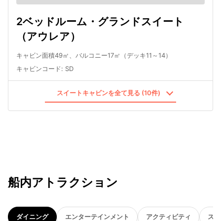
2ベッドルーム・グランドスイート
（アウレア）
キャビン面積49㎡、バルコニー17㎡（デッキ11～14）
キャビンコード
:
SD
スイートキャビンを全て見る (10件)
船内アトラクション
ダイニング
エンターテインメント
アクティビティ
スパ