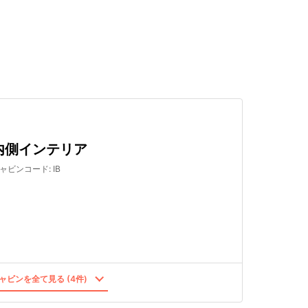
検索する
内側インテリア
ャビンコード
:
IB
ャビンを全て見る (4件)