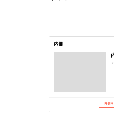
出発日
利用者数
2026/09/14
内側
キ
内側キ