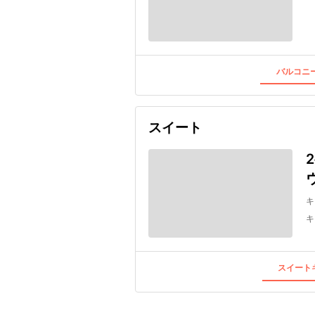
バルコニー
スイート
キ
キ
スイートキ