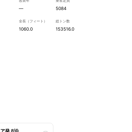
改装年
乗客定員
—
5084
全長（フィート）
総トン数
1060.0
153516.0
ア発 8泊