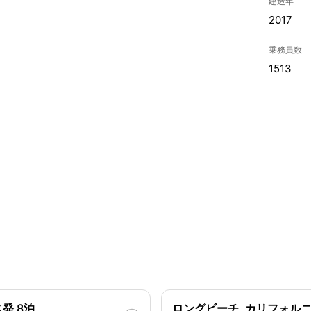
建造年
2017
乗務員数
1513
発 8泊
ロングビーチ, カリフォルニ