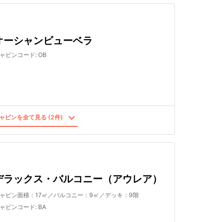
オーシャンビューベラ
ャビンコード
:
OB
ャビンを全て見る (2件)
デラックス・バルコニー（アウレア）
ャビン面積：17㎡／バルコニー：9㎡／デッキ：9階
ャビンコード
:
BA