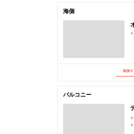
海側
キ
海側キ
バルコニー
キ
キ