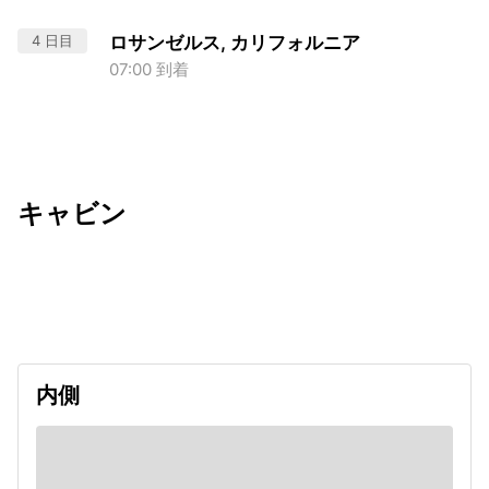
4 日目
ロサンゼルス, カリフォルニア
07:00 到着
キャビン
出発日
利用者数
2027/01/04
内側