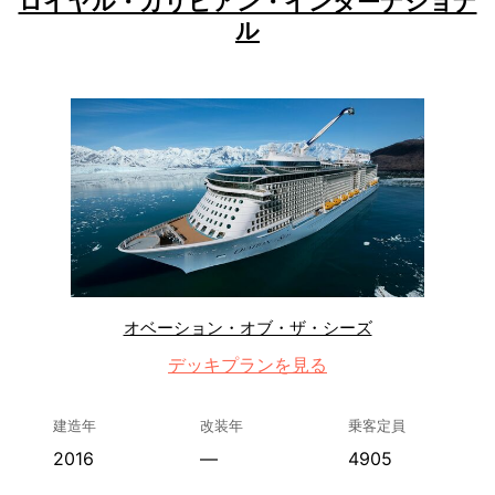
ロイヤル・カリビアン・インターナショナ
ル
オベーション・オブ・ザ・シーズ
デッキプランを見る
建造年
改装年
乗客定員
2016
—
4905