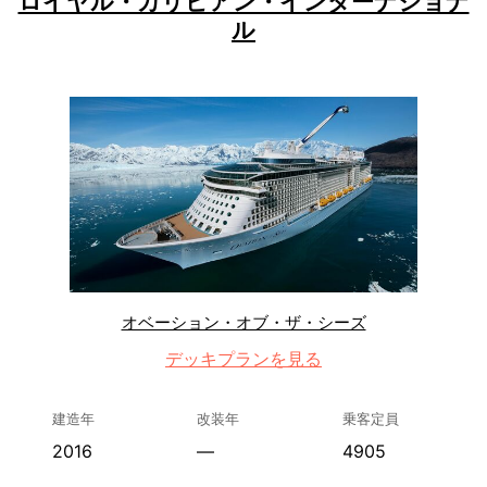
ロイヤル・カリビアン・インターナショナ
ル
オベーション・オブ・ザ・シーズ
デッキプランを見る
建造年
改装年
乗客定員
2016
—
4905