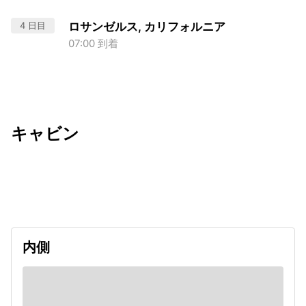
4 日目
ロサンゼルス, カリフォルニア
07:00 到着
キャビン
出発日
利用者数
2027/01/04
内側