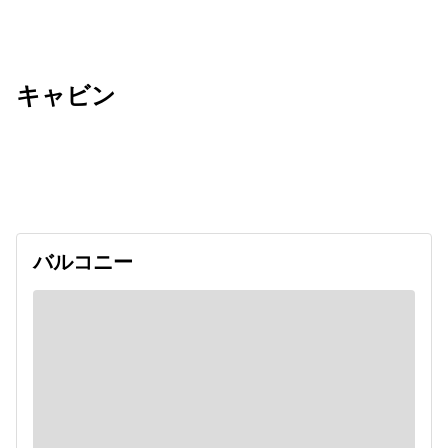
キャビン
出発日
利用者数
undefined
バルコニー