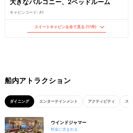
大きなバルコニー、2ベッドルーム
キャビンコード
:
A1
スイートキャビンを全て見る (17件)
船内アトラクション
ダイニング
エンターテインメント
アクティビティ
スパ
ウインドジャマー
料金に含まれる