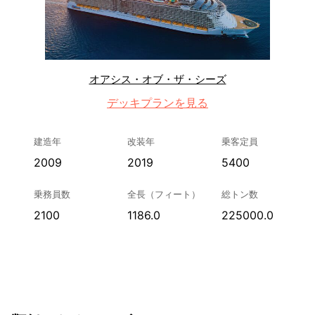
オアシス・オブ・ザ・シーズ
デッキプランを見る
建造年
改装年
乗客定員
2009
2019
5400
乗務員数
全長（フィート）
総トン数
2100
1186.0
225000.0