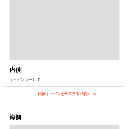
内側
キャビンコード
:
I1
内側キャビンを全て見る (5件)
海側