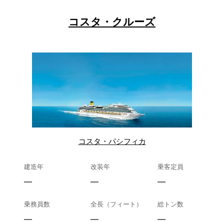
コスタ・クルーズ
コスタ・パシフィカ
建造年
改装年
乗客定員
—
—
—
乗務員数
全長（フィート）
総トン数
—
—
—