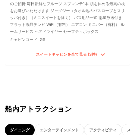
のご招待 毎日新鮮なフルーツ スプマンテ1本 頭を休める最高の枕
をお選びいただけます ジャグジー（タオル地のバスローブとスリ
ッパ付き）（ミニスイートを除く） バス用品一式 衛星放送付き
フラット液晶テレビ WiFi（有料） エアコン ミニバー（有料） ル
ームサービス ヘアドライヤー セーフティボックス
キャビンコード
:
GS
スイートキャビンを全て見る (3件)
船内アトラクション
ダイニング
エンターテインメント
アクティビティ
スパ