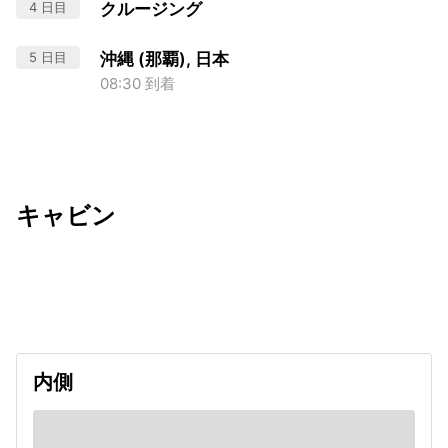
4 日目
クルージング
5 日目
沖縄 (那覇), 日本
08:30 到着
キャビン
出発日
利用者数
undefined
内側