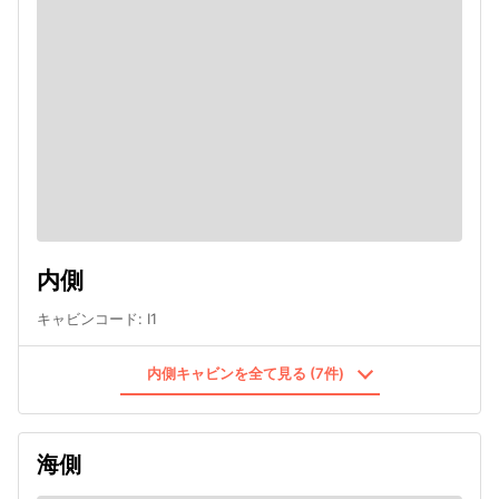
内側
キャビンコード
:
I1
内側キャビンを全て見る (7件)
海側