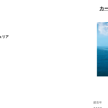
カ
ェリア
建造年