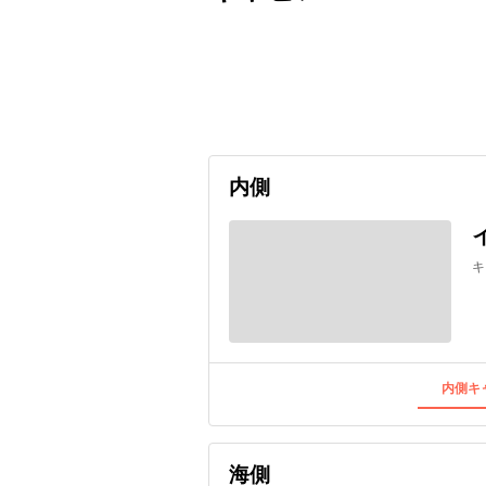
出発日
利用者数
2026/12/29
内側
キ
内側キャ
海側