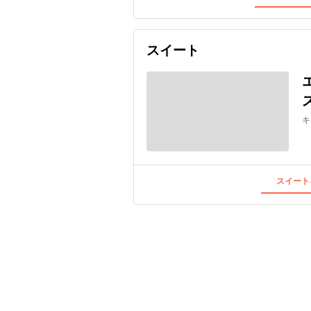
スイート
キ
スイート