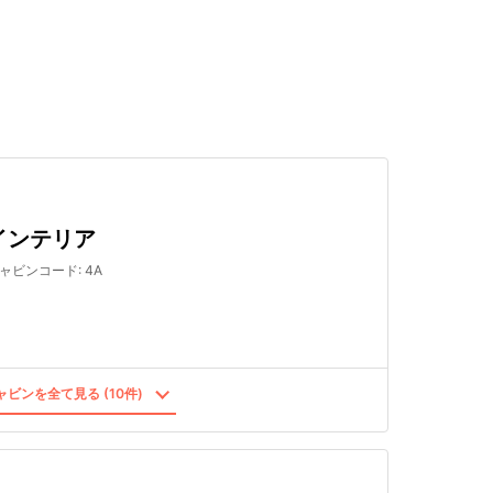
検索する
インテリア
ャビンコード
:
4A
ビンを全て見る (10件)