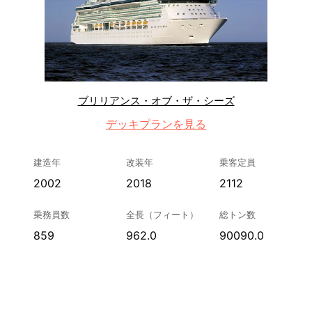
ブリリアンス・オブ・ザ・シーズ
デッキプランを見る
建造年
改装年
乗客定員
2002
2018
2112
乗務員数
全長（フィート）
総トン数
859
962.0
90090.0