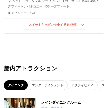
ン ベッド 2 台。ダブル ソーダ ベッド 1 台。サイズ 客室: 385 平
方フィート。バルコニー: 106 平方フィート。
キャビンコード
:
GS
スイートキャビンを全て見る (7件)
船内アトラクション
ダイニング
エンターテインメント
アクティビティ
スパ
メインダイニングルーム
料金に含まれる