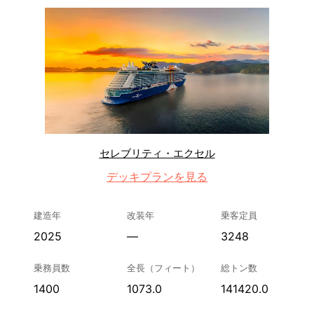
セレブリティ・エクセル
デッキプランを見る
建造年
改装年
乗客定員
2025
—
3248
乗務員数
全長（フィート）
総トン数
1400
1073.0
141420.0