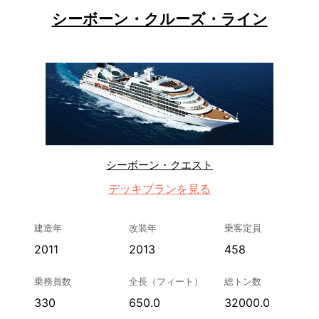
シーボーン・クルーズ・ライン
シーボーン・クエスト
デッキプランを見る
建造年
改装年
乗客定員
2011
2013
458
乗務員数
全長（フィート）
総トン数
330
650.0
32000.0