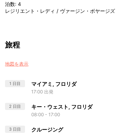
泊数
:
4
レジリエント・レディ
/
ヴァージン・ボヤージズ
旅程
地図を表示
1 日目
マイアミ, フロリダ
17:00 出発
2 日目
キー・ウェスト, フロリダ
08:00 - 17:00
3 日目
クルージング