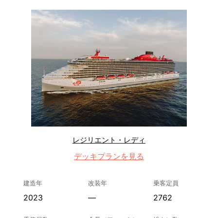
レジリエント・レディ
デッキプランを見る
建造年
改装年
乗客定員
2023
—
2762