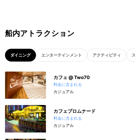
船内アトラクション
ダイニング
エンターテインメント
アクティビティ
スパ
カフェ @ Two70
料金に含まれる
カジュアル
カフェプロムナード
料金に含まれる
カジュアル