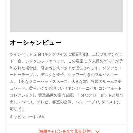
オーシャンビュー
ツインベッド 2 台 (キングサイズに変更可能)、上段プルマンベッ
ド 1 台、シングルソファベッド。この客室に 5 人目のゲストが予
約された場合は、引き出し式ベッドが提供されます。ソファとコ
ーヒーテーブル。デスクと椅子。シャワー付きのフルバスルー
ム。十分なクローゼットスペース。大きな窓。専属のルームスチ
ュワード。柔らかくて心地よいリネン (カーニバル コンフォート
コレクション)。貴重品用の室内金庫。十分なクローゼットと引き
出しスペース。テレビ。客室の空調。バスローブ (リクエストに
応じて)。
キャビンコード
:
6A
海側キャビンを全て見る (7件)