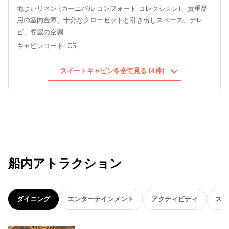
地よいリネン (カーニバル コンフォート コレクション)、貴重品
用の室内金庫、十分なクローゼットと引き出しスペース、テレ
ビ、客室の空調
キャビンコード
:
CS
スイートキャビンを全て見る (4件)
船内アトラクション
ダイニング
エンターテインメント
アクティビティ
スパ