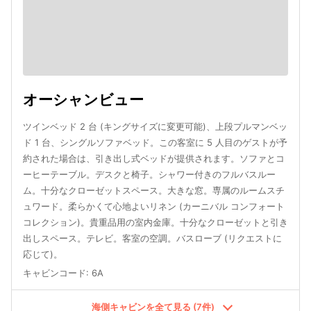
オーシャンビュー
ツインベッド 2 台 (キングサイズに変更可能)、上段プルマンベッ
ド 1 台、シングルソファベッド。この客室に 5 人目のゲストが予
約された場合は、引き出し式ベッドが提供されます。ソファとコ
ーヒーテーブル。デスクと椅子。シャワー付きのフルバスルー
ム。十分なクローゼットスペース。大きな窓。専属のルームスチ
ュワード。柔らかくて心地よいリネン (カーニバル コンフォート
コレクション)。貴重品用の室内金庫。十分なクローゼットと引き
出しスペース。テレビ。客室の空調。バスローブ (リクエストに
応じて)。
キャビンコード
:
6A
海側キャビンを全て見る (7件)