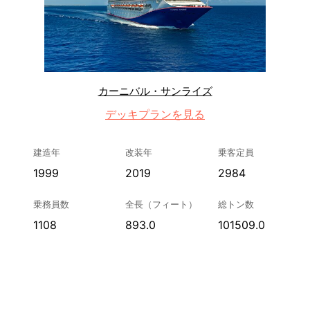
カーニバル・サンライズ
デッキプランを見る
建造年
改装年
乗客定員
1999
2019
2984
乗務員数
全長（フィート）
総トン数
1108
893.0
101509.0