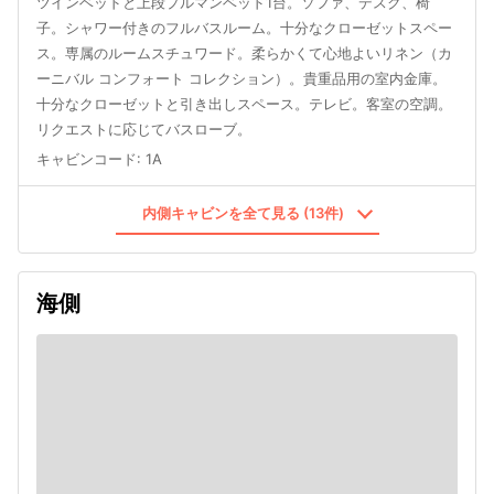
ツインベッドと上段プルマンベッド1台。ソファ、デスク、椅
子。シャワー付きのフルバスルーム。十分なクローゼットスペー
ス。専属のルームスチュワード。柔らかくて心地よいリネン（カ
ーニバル コンフォート コレクション）。貴重品用の室内金庫。
十分なクローゼットと引き出しスペース。テレビ。客室の空調。
リクエストに応じてバスローブ。
キャビンコード
:
1A
内側キャビンを全て見る (13件)
海側