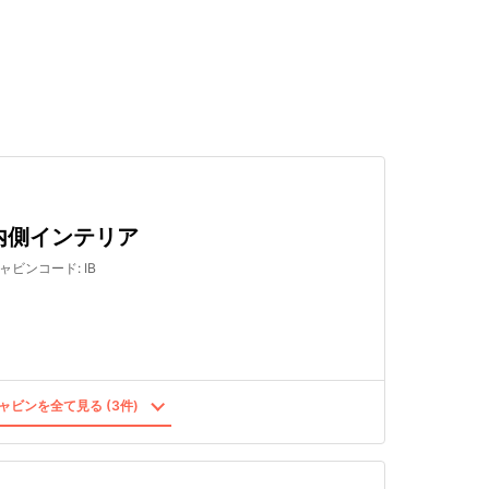
検索する
内側インテリア
ャビンコード
:
IB
ャビンを全て見る (3件)