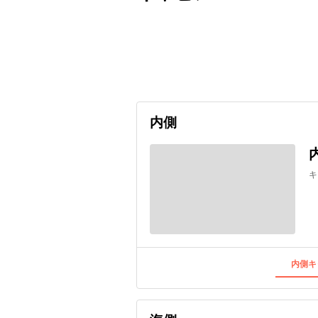
出発日
利用者数
2026/10/16
内側
キ
内側キ