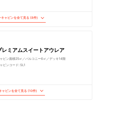
キャビンを全て見る (8件)
プレミアムスイートアウレア
ャビン面積25㎡／バルコニー6㎡／デッキ14階
ャビンコード
:
SL1
ャビンを全て見る (10件)