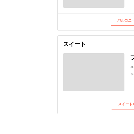
バルコニー
スイート
キ
キ
スイートキ