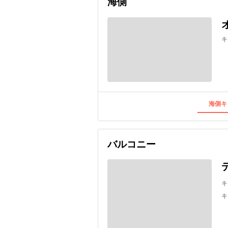
海側
キ
海側キ
バルコニー
キ
キ