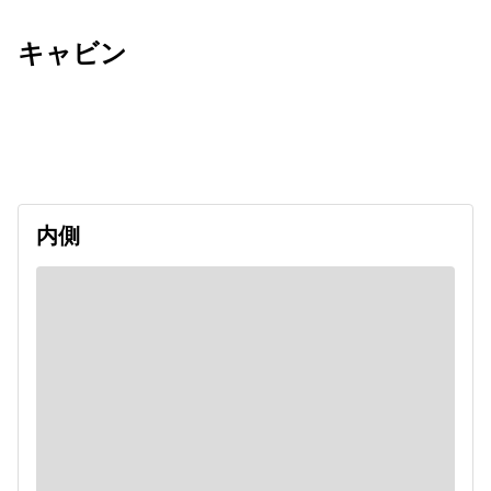
キャビン
出発日
利用者数
undefined
内側