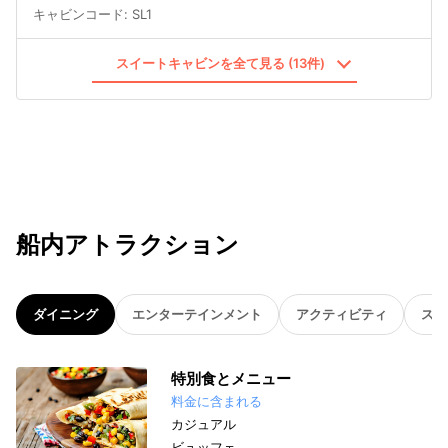
キャビンコード
:
SL1
スイートキャビンを全て見る (13件)
船内アトラクション
ダイニング
エンターテインメント
アクティビティ
スパ
特別食とメニュー
料金に含まれる
カジュアル
ビュッフェ