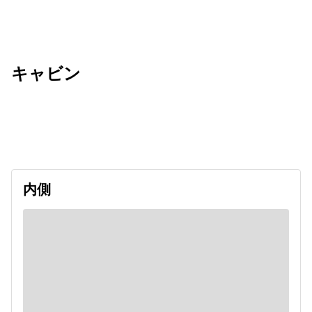
キャビン
出発日
利用者数
undefined
内側