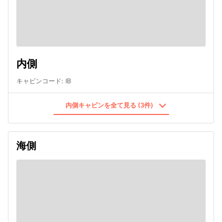
内側
キャビンコード
:
IB
内側キャビンを全て見る (3件)
海側