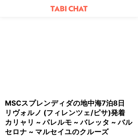
MSCスプレンディダの地中海7泊8日
リヴォルノ (フィレンツェ/ピサ)発着
カリャリ ~ パレルモ ~ バレッタ ~ バル
セロナ ~ マルセイユのクルーズ