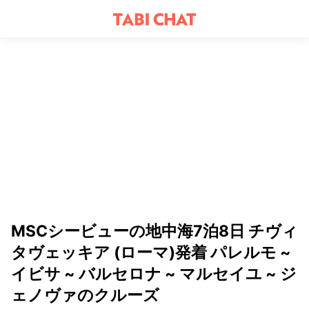
MSCシービューの地中海7泊8日 チヴィ
タヴェッキア (ローマ)発着 パレルモ ~
イビサ ~ バルセロナ ~ マルセイユ ~ ジ
ェノヴァのクルーズ