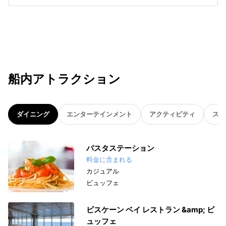
船内アトラクション
ダイニング
エンターテインメント
アクティビティ
スパ
パスタステーション
料金に含まれる
カジュアル
ビュッフェ
ビスケーン ベイ レストラン &amp; ビ
ュッフェ