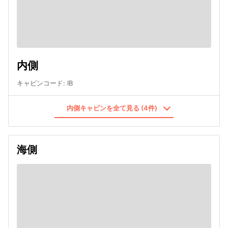
内側
キャビンコード
:
IB
内側キャビンを全て見る (4件)
海側