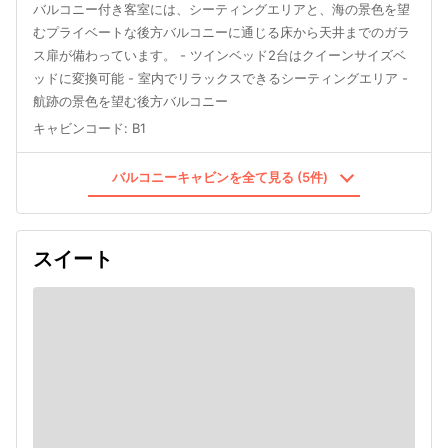
バルコニー付き客室には、シーティングエリアと、海の景色を望
むプライベートな後方バルコニーに通じる床から天井までのガラ
ス扉が備わっています。 - ツインベッド2台はクイーンサイズベ
ッドに変換可能 - 室内でリラックスできるシーティングエリア -
航跡の景色を望む後方バルコニー
キャビンコード
:
B1
バルコニーキャビンを全て見る (5件)
スイート