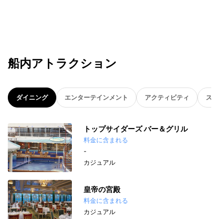
船内アトラクション
ダイニング
エンターテインメント
アクティビティ
スパ
トップサイダーズ バー＆グリル
料金に含まれる
-
カジュアル
皇帝の宮殿
料金に含まれる
カジュアル