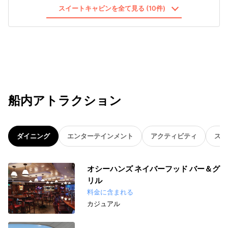
スイートキャビンを全て見る (10件)
船内アトラクション
ダイニング
エンターテインメント
アクティビティ
スパ
オシーハンズ ネイバーフッド バー＆グ
リル
料金に含まれる
カジュアル