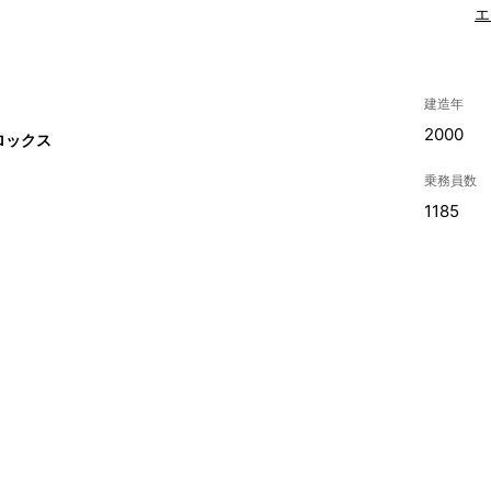
エ
建造年
2000
ロックス
乗務員数
1185