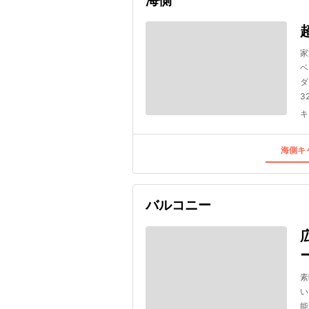
海側
家
ベ
ダ
3
キ
海側キャ
バルコニー
素
い
能