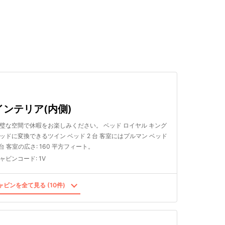
検索する
インテリア(内側)
璧な空間で休暇をお楽しみください。 ベッド ロイヤル キング
ッドに変換できるツイン ベッド 2 台 客室にはプルマン ベッド
 台 客室の広さ: 160 平方フィート。
ャビンコード
:
1V
ビンを全て見る (10件)