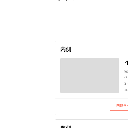
出発日
利用者数
undefined
内側
完
ベ
2
キ
内側キャ