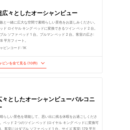
超広々としたオーシャンビュー
族と一緒に広大な空間で素晴らしい景色をお楽しみください。
ッド ロイヤル キング ベッドに変換できるツイン ベッド 2 台。
ブル ソファ ベッド 1 台。プルマン ベッド 2 台。客室の広さ:
28 平方フィート。
ャビンコード
:
1K
ビンを全て見る (10件)
広々としたオーシャンビューバルコニ
ー
晴らしい景色を堪能して、思い出に残る休暇をお過ごしくださ
。ベッド 2 つのツイン ベッド (ロイヤル キング ベッドに変換可
)。客室にはダブル ソファ ベッド 1 台。サイズ 客室: 179 平方