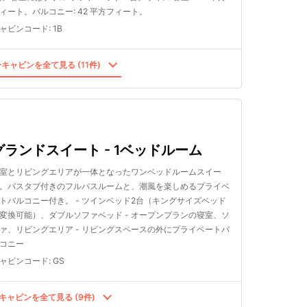
ィート。バルコニー: 42 平方フィート。
ャビンコード
:
1B
キャビンを全て見る (11件)
グランドスイート - 1ベッドルーム
室とリビングエリアが一体となったワンベッドルームスイー
。バスタブ付きのフルバスルームと、潮風を楽しめるプライベ
トバルコニー付き。 - ツインベッド2台（キングサイズベッド
変換可能）、ダブルソファベッド - オープンプランの寝室、ソ
ァ、リビングエリア - リビングスペースの外にプライベートバ
コニー
ャビンコード
:
GS
キャビンを全て見る (9件)