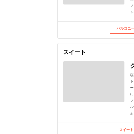
フ
キ
バルコニー
スイート
寝
ト
ー
に
フ
ル
キ
スイート