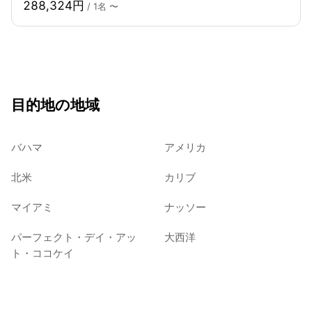
288,324円
/ 1名 〜
目的地の地域
バハマ
アメリカ
北米
カリブ
マイアミ
ナッソー
パーフェクト・デイ・アッ
大西洋
ト・ココケイ