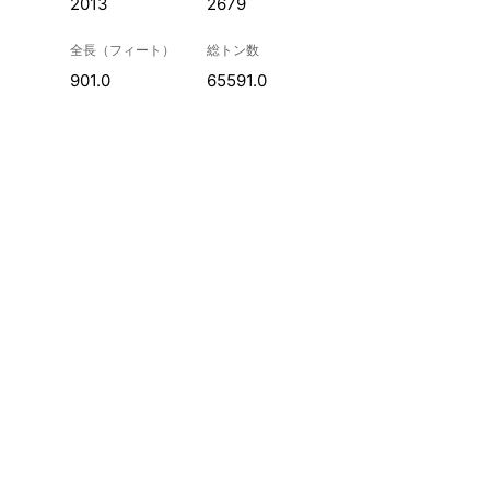
2013
2679
全長（フィート）
総トン数
901.0
65591.0