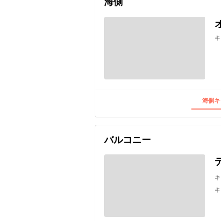
海側
キ
海側キ
バルコニー
キ
キ