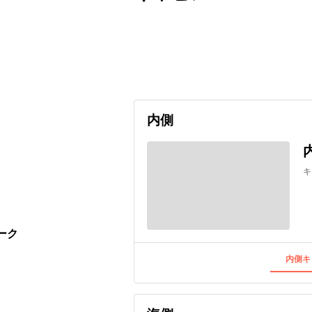
出発日
利用者数
undefined
内側
キ
ーク
内側キ