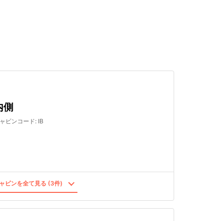
検索する
内側
ャビンコード
:
IB
ャビンを全て見る (3件)