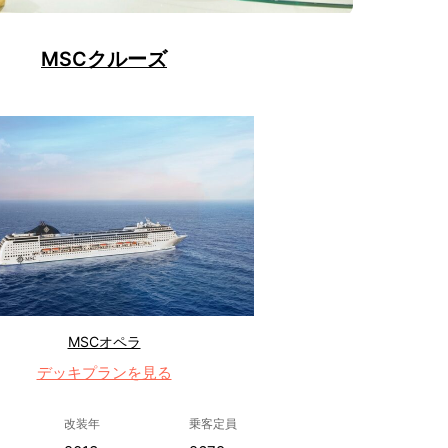
MSCクルーズ
MSCオペラ
デッキプランを見る
改装年
乗客定員