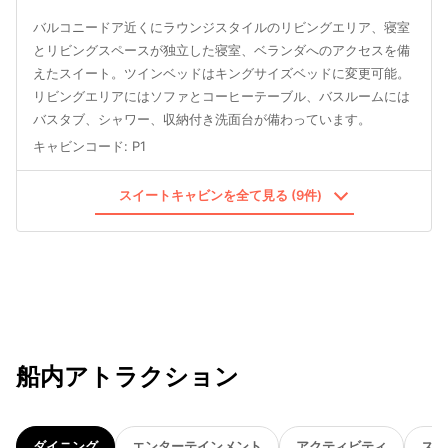
バルコニードア近くにラウンジスタイルのリビングエリア、寝室
とリビングスペースが独立した寝室、ベランダへのアクセスを備
えたスイート。ツインベッドはキングサイズベッドに変更可能。
リビングエリアにはソファとコーヒーテーブル、バスルームには
バスタブ、シャワー、収納付き洗面台が備わっています。
キャビンコード
:
P1
スイートキャビンを全て見る (9件)
船内アトラクション
ダイニング
エンターテインメント
アクティビティ
スパ