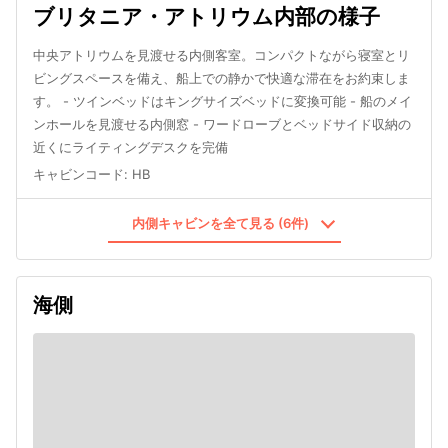
ブリタニア・アトリウム内部の様子
中央アトリウムを見渡せる内側客室。コンパクトながら寝室とリ
ビングスペースを備え、船上での静かで快適な滞在をお約束しま
す。 - ツインベッドはキングサイズベッドに変換可能 - 船のメイ
ンホールを見渡せる内側窓 - ワードローブとベッドサイド収納の
近くにライティングデスクを完備
キャビンコード
:
HB
内側キャビンを全て見る (6件)
海側