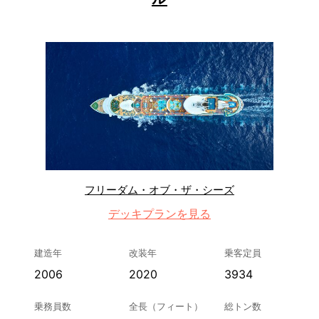
フリーダム・オブ・ザ・シーズ
デッキプランを見る
建造年
改装年
乗客定員
2006
2020
3934
乗務員数
全長（フィート）
総トン数