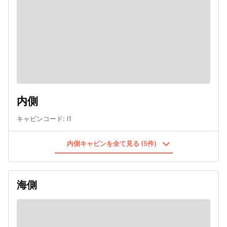
内側
キャビンコード
:
I1
内側キャビンを全て見る (5件)
海側