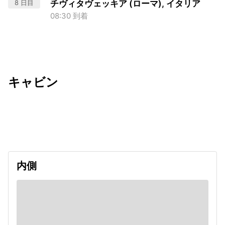
8 日目
チヴィタヴェッキア (ローマ), イタリア
08:30 到着
キャビン
出発日
利用者数
2027/02/26
内側