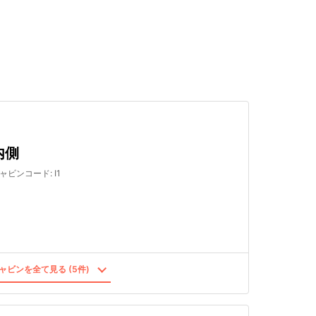
検索する
内側
ャビンコード
:
I1
ャビンを全て見る (5件)