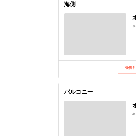
海側
キ
海側キ
バルコニー
キ