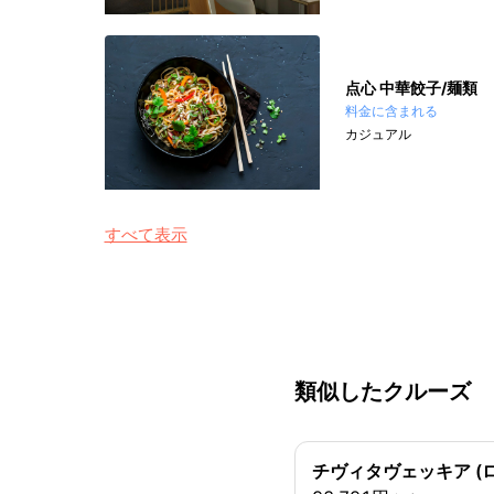
点心 中華餃子/麺類
料金に含まれる
カジュアル
すべて表示
類似したクルーズ
チヴィタヴェッキア (ロ