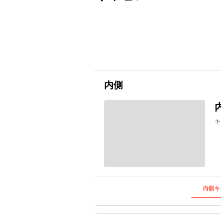
出発日
利用者数
2027/03/25
内側
キ
内側キ