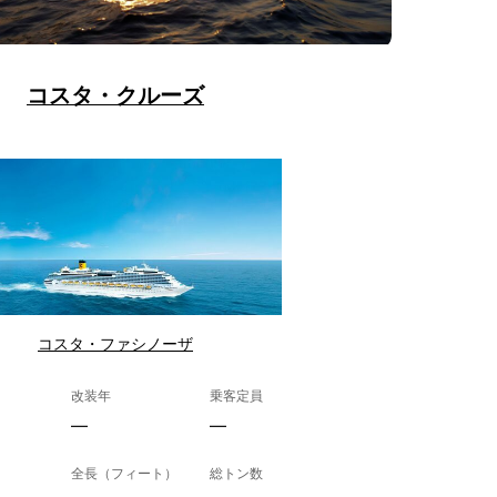
コスタ・クルーズ
コスタ・ファシノーザ
改装年
乗客定員
—
—
全長（フィート）
総トン数