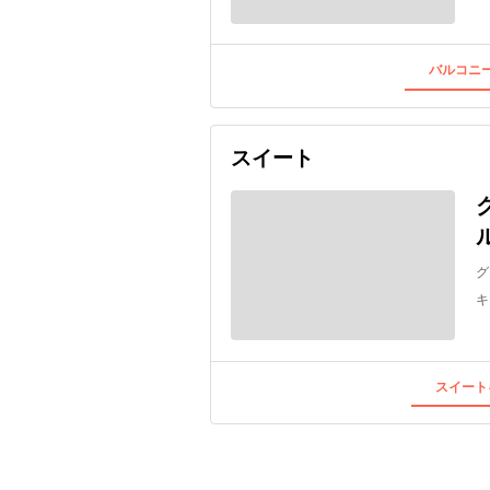
バルコニー
スイート
グ
キ
スイート