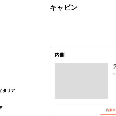
キャビン
出発日
利用者数
undefined
内側
キ
 イタリア
ア
内側キ