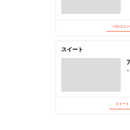
バルコニー
スイート
キ
スイート