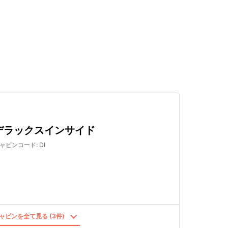
検索する
デラックスインサイド
ャビンコード
:
DI
ャビンを全て見る (3件)