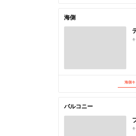
海側
キ
海側キ
バルコニー
キ