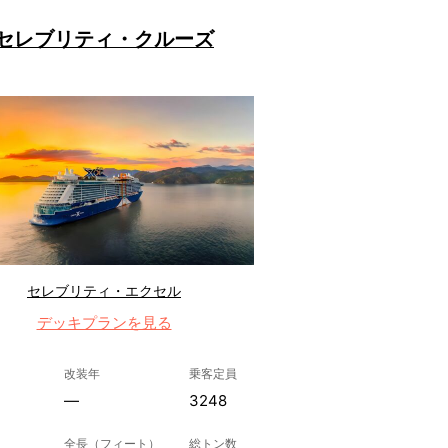
セレブリティ・クルーズ
セレブリティ・エクセル
デッキプランを見る
改装年
乗客定員
—
3248
全長（フィート）
総トン数