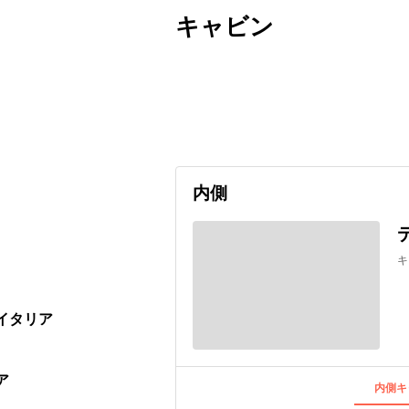
キャビン
出発日
利用者数
undefined
内側
キ
 イタリア
ア
内側キ