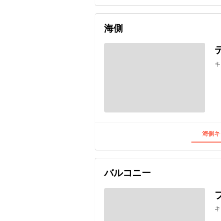
海側
キ
海側キ
バルコニー
キ