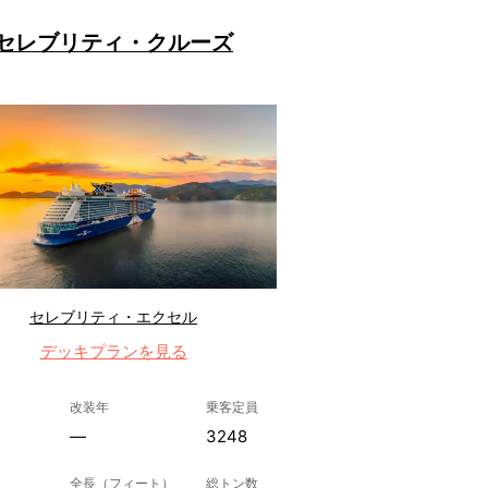
セレブリティ・クルーズ
セレブリティ・エクセル
デッキプランを見る
改装年
乗客定員
—
3248
全長（フィート）
総トン数