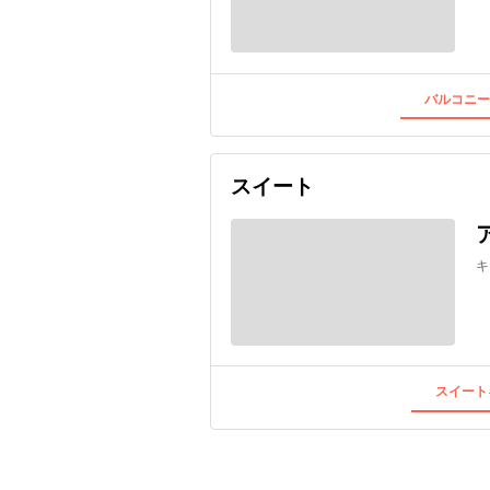
バルコニー
スイート
キ
スイート