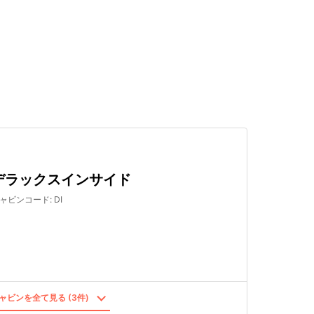
検索する
デラックスインサイド
ャビンコード
:
DI
ャビンを全て見る (3件)